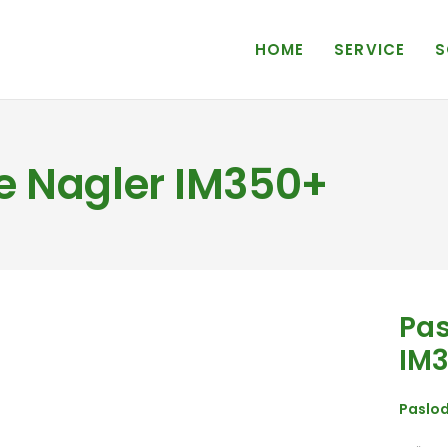
HOME
SERVICE
S
e Nagler IM350+
Pas
IM
Paslod