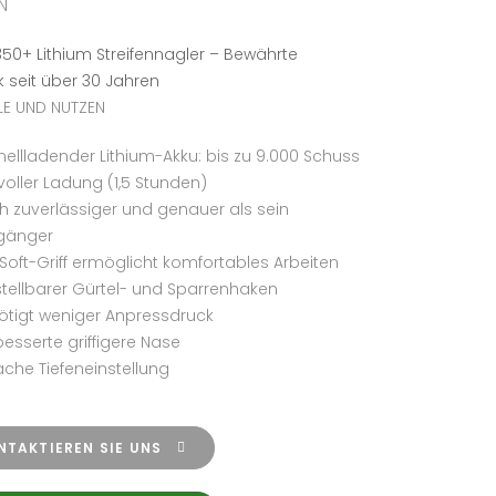
N
350+ Lithium Streifennagler – Bewährte
k seit über 30 Jahren
LE UND NUTZEN
nellladender Lithium-Akku: bis zu 9.000 Schuss
voller Ladung (1,5 Stunden)
h zuverlässiger und genauer als sein
gänger
Soft-Griff ermöglicht komfortables Arbeiten
stellbarer Gürtel- und Sparrenhaken
ötigt weniger Anpressdruck
esserte griffigere Nase
ache Tiefeneinstellung
NTAKTIEREN SIE UNS