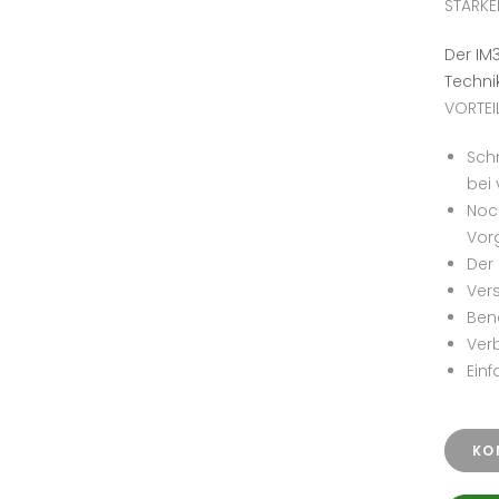
STÄRKE
Der IM
Techni
VORTEI
Sch
bei 
Noc
Vor
Der 
Ver
Ben
Verb
Einf
KO