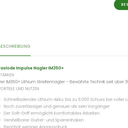
BE
BESCHREIBUNG
Paslode Impulse Nagler IM350+
STÄRKEN
Der IM350+ Lithium Streifennagler – Bewährte Technik seit über 
VORTEILE UND NUTZEN
Schnellladender Lithium-Akku: bis zu 9.000 Schuss bei voller 
Noch zuverlässiger und genauer als sein Vorgänger
Der Soft-Griff ermöglicht komfortables Arbeiten
Verstellbarer Gürtel- und Sparrenhaken
Benötigt weniger Anpressdruck